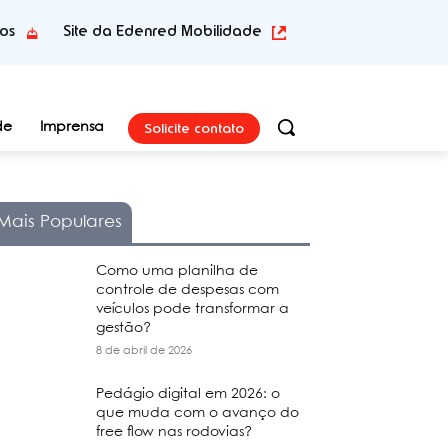
tos
Site da Edenred Mobilidade
Solicite contato
de
Imprensa
Mais Populares
Como uma planilha de
controle de despesas com
veículos pode transformar a
gestão?
8 de abril de 2026
Pedágio digital em 2026: o
que muda com o avanço do
free flow nas rodovias?