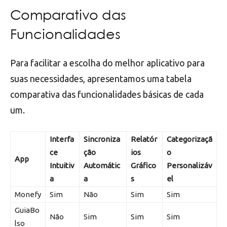
Comparativo das
Funcionalidades
Para facilitar a escolha do melhor aplicativo para
suas necessidades, apresentamos uma tabela
comparativa das funcionalidades básicas de cada
um.
Interfa
Sincroniza
Relatór
Categorizaçã
ce
ção
ios
o
App
Intuitiv
Automátic
Gráfico
Personalizáv
a
a
s
el
Monefy
Sim
Não
Sim
Sim
GuiaBo
Não
Sim
Sim
Sim
lso