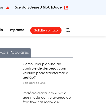
tos
Site da Edenred Mobilidade
Solicite contato
de
Imprensa
Mais Populares
Como uma planilha de
controle de despesas com
veículos pode transformar a
gestão?
8 de abril de 2026
Pedágio digital em 2026: o
que muda com o avanço do
free flow nas rodovias?