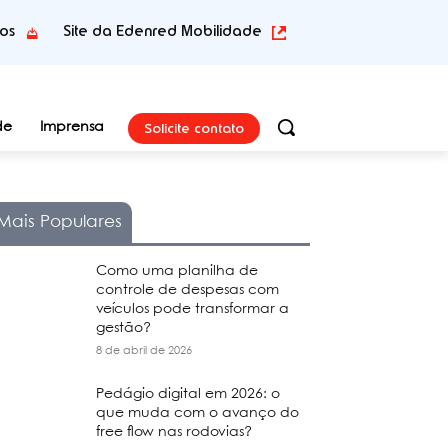
tos
Site da Edenred Mobilidade
Solicite contato
de
Imprensa
Mais Populares
Como uma planilha de
controle de despesas com
veículos pode transformar a
gestão?
8 de abril de 2026
Pedágio digital em 2026: o
que muda com o avanço do
free flow nas rodovias?