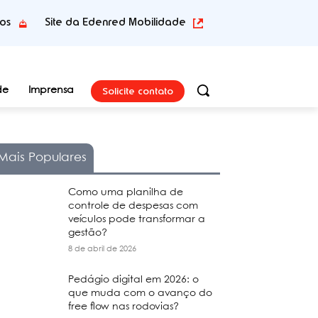
tos
Site da Edenred Mobilidade
Solicite contato
de
Imprensa
Mais Populares
Como uma planilha de
controle de despesas com
veículos pode transformar a
gestão?
8 de abril de 2026
Pedágio digital em 2026: o
que muda com o avanço do
free flow nas rodovias?