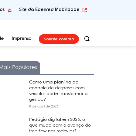
tos
Site da Edenred Mobilidade
Solicite contato
de
Imprensa
Mais Populares
Como uma planilha de
controle de despesas com
veículos pode transformar a
gestão?
8 de abril de 2026
Pedágio digital em 2026: o
que muda com o avanço do
free flow nas rodovias?