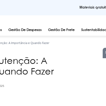
Materiais gratui
s
Gestão De Despesas
Gestão De Frete
Sustentabilida
enção: A Importância e Quando Fazer
utenção: A
uando Fazer
025