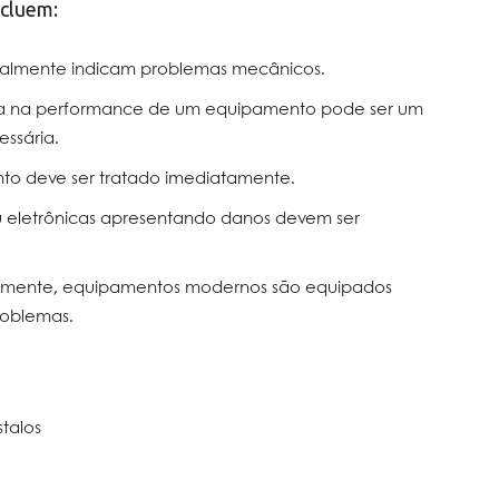
ncluem:
eralmente indicam problemas mecânicos.
a na performance de um equipamento pode ser um
ssária.
nto deve ser tratado imediatamente.
u eletrônicas apresentando danos devem ser
emente, equipamentos modernos são equipados
roblemas.
talos