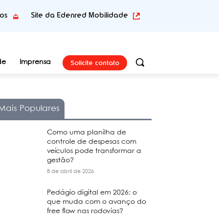
tos
Site da Edenred Mobilidade
Solicite contato
de
Imprensa
Mais Populares
Como uma planilha de
controle de despesas com
veículos pode transformar a
gestão?
8 de abril de 2026
Pedágio digital em 2026: o
que muda com o avanço do
free flow nas rodovias?