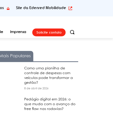
tos
Site da Edenred Mobilidade
Solicite contato
de
Imprensa
Mais Populares
Como uma planilha de
controle de despesas com
veículos pode transformar a
gestão?
8 de abril de 2026
Pedágio digital em 2026: o
que muda com o avanço do
free flow nas rodovias?