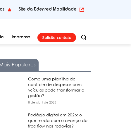
tos
Site da Edenred Mobilidade
Solicite contato
de
Imprensa
Mais Populares
Como uma planilha de
controle de despesas com
veículos pode transformar a
gestão?
8 de abril de 2026
Pedágio digital em 2026: o
que muda com o avanço do
free flow nas rodovias?