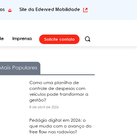
tos
Site da Edenred Mobilidade
Solicite contato
de
Imprensa
Mais Populares
Como uma planilha de
controle de despesas com
veículos pode transformar a
gestão?
8 de abril de 2026
Pedágio digital em 2026: o
que muda com o avanço do
free flow nas rodovias?