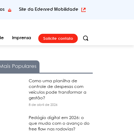
tos
Site da Edenred Mobilidade
Solicite contato
de
Imprensa
Mais Populares
Como uma planilha de
controle de despesas com
veículos pode transformar a
gestão?
8 de abril de 2026
Pedágio digital em 2026: o
que muda com o avanço do
free flow nas rodovias?