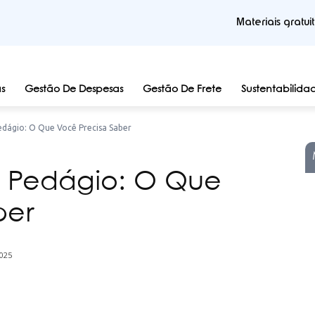
Materiais gratui
s
Gestão De Despesas
Gestão De Frete
Sustentabilida
edágio: O Que Você Precisa Saber
e Pedágio: O Que
ber
025