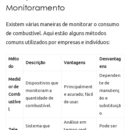
Monitoramento
Existem várias maneiras de monitorar o consumo
de combustível. Aqui estão alguns métodos
comuns utilizados por empresas e indivíduos:
Méto
Desvantag
Descrição
Vantagens
do
ens
Dependen
Medid
Dispositivos que
te de
or de
Principalment
monitoram a
manutenç
Comb
e acurado; fácil
quantidade de
ão e
ustíve
de usar.
combustível.
substituiçã
l
o.
Análise em
Sistema que
Pode ser
Tele
tempo real;