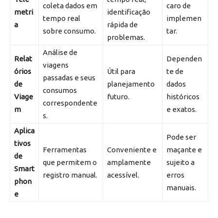
coleta dados em
caro de
metri
identificação
tempo real
implemen
a
rápida de
sobre consumo.
tar.
problemas.
Análise de
Relat
Dependen
viagens
órios
Útil para
te de
passadas e seus
de
planejamento
dados
consumos
Viage
futuro.
históricos
correspondente
m
e exatos.
s.
Aplica
Pode ser
tivos
Ferramentas
Conveniente e
maçante e
de
que permitem o
amplamente
sujeito a
Smart
registro manual.
acessível.
erros
phon
manuais.
e