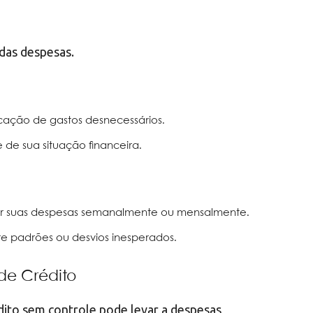
 das despesas.
icação de gastos desnecessários.
de sua situação financeira.
ar suas despesas semanalmente ou mensalmente.
cure padrões ou desvios inesperados.
de Crédito
dito sem controle pode levar a despesas