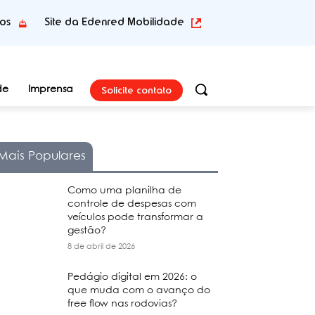
tos
Site da Edenred Mobilidade
Solicite contato
de
Imprensa
Mais Populares
Como uma planilha de
controle de despesas com
veículos pode transformar a
gestão?
8 de abril de 2026
Pedágio digital em 2026: o
que muda com o avanço do
free flow nas rodovias?