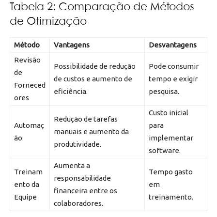
Tabela 2: Comparação de Métodos
de Otimização
Método
Vantagens
Desvantagens
Revisão
Possibilidade de redução
Pode consumir
de
de custos e aumento de
tempo e exigir
Forneced
eficiência.
pesquisa.
ores
Custo inicial
Redução de tarefas
Automaç
para
manuais e aumento da
ão
implementar
produtividade.
software.
Aumenta a
Treinam
Tempo gasto
responsabilidade
ento da
em
financeira entre os
Equipe
treinamento.
colaboradores.