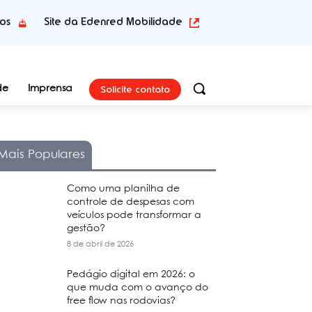
tos
Site da Edenred Mobilidade
Solicite contato
de
Imprensa
Mais Populares
Como uma planilha de
controle de despesas com
veículos pode transformar a
gestão?
8 de abril de 2026
Pedágio digital em 2026: o
que muda com o avanço do
free flow nas rodovias?