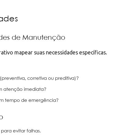
dades
ades de Manutenção
rativo mapear suas necessidades específicas.
reventiva, corretiva ou preditiva)?
m atenção imediata?
 em tempo de emergência?
o
ara evitar falhas.