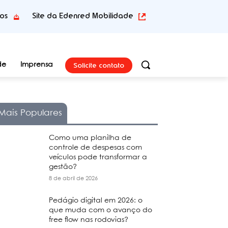
tos
Site da Edenred Mobilidade
Solicite contato
de
Imprensa
Mais Populares
Como uma planilha de
controle de despesas com
veículos pode transformar a
gestão?
8 de abril de 2026
Pedágio digital em 2026: o
que muda com o avanço do
free flow nas rodovias?