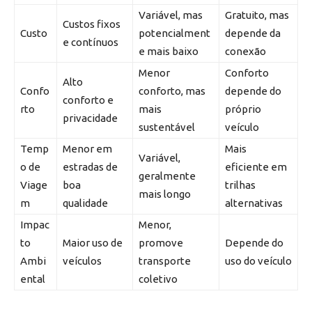
Variável, mas
Gratuito, mas
Custos fixos
Custo
potencialment
depende da
e contínuos
e mais baixo
conexão
Menor
Conforto
Alto
Confo
conforto, mas
depende do
conforto e
rto
mais
próprio
privacidade
sustentável
veículo
Temp
Menor em
Mais
Variável,
o de
estradas de
eficiente em
geralmente
Viage
boa
trilhas
mais longo
m
qualidade
alternativas
Impac
Menor,
to
Maior uso de
promove
Depende do
Ambi
veículos
transporte
uso do veículo
ental
coletivo